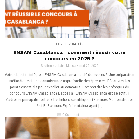
CONCOURS D'ACCÈS
ENSAM Casablanca : comment réussir votre
concours en 2025 ?
Soutien scolaire Maroc
mai 22, 2025
Votre objectif : intégrer l’ENSAM Casablanca. La clé du succès ? Une préparation
méthodique et une connaissance approfondie des épreuves. Découvrez les
points essentiels pour exceller au concours. Comprendre les prérequis du
concours ENSAM Casablanca L’accès à l’ENSAM Casablanca est sélectif. Il
s’adresse principalement aux bacheliers scientifiques (Sciences Mathématiques
A et B, Sciences Expérimentales) ayant […]
chat_bubble
0 Comment