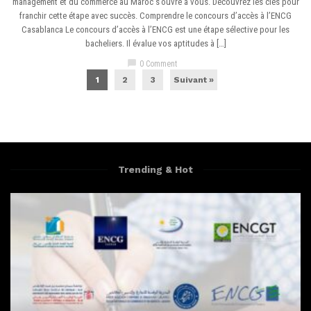
management et du commerce au Maroc s’ouvre à vous. Découvrez les clés pour
franchir cette étape avec succès. Comprendre le concours d’accès à l’ENCG
Casablanca Le concours d’accès à l’ENCG est une étape sélective pour les
bacheliers. Il évalue vos aptitudes à […]
chat_bubble
0 Comment
1
2
3
Suivant »
Trending & Hot