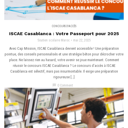
CONCOURS D'ACCÈS
ISCAE Casablanca : Votre Passeport pour 2025
Soutien scolaire Maroc
mai 22, 2025
Avec Cap Mission, ISCAE Casablanca devient accessible ! Une préparation
pointue, des conseils personnalisés et une stratégie béton pour décrocher votre
place. Ne laissez rien au hasard, votre avenir se joue maintenant. Comment
réussir le concours ISCAE Casablanca ? Le concours d’accès à ISCAE
Casablanca est sélectif, mais pas insurmontable. Il exige une préparation
rigoureuse […]
chat_bubble
0 Comment