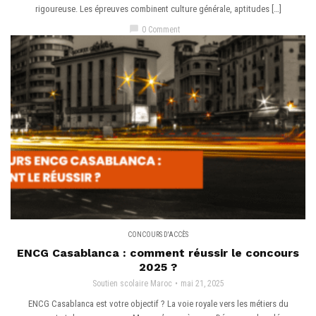
rigoureuse. Les épreuves combinent culture générale, aptitudes […]
chat_bubble
0 Comment
CONCOURS D'ACCÈS
ENCG Casablanca : comment réussir le concours
2025 ?
Soutien scolaire Maroc
mai 21, 2025
ENCG Casablanca est votre objectif ? La voie royale vers les métiers du