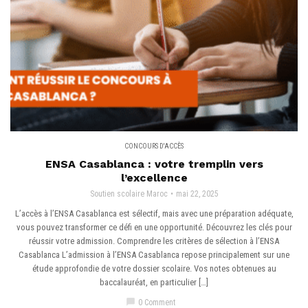
CONCOURS D'ACCÈS
ENSA Casablanca : votre tremplin vers
l’excellence
Soutien scolaire Maroc
mai 22, 2025
L’accès à l’ENSA Casablanca est sélectif, mais avec une préparation adéquate,
vous pouvez transformer ce défi en une opportunité. Découvrez les clés pour
réussir votre admission. Comprendre les critères de sélection à l’ENSA
Casablanca L’admission à l’ENSA Casablanca repose principalement sur une
étude approfondie de votre dossier scolaire. Vos notes obtenues au
baccalauréat, en particulier […]
chat_bubble
0 Comment