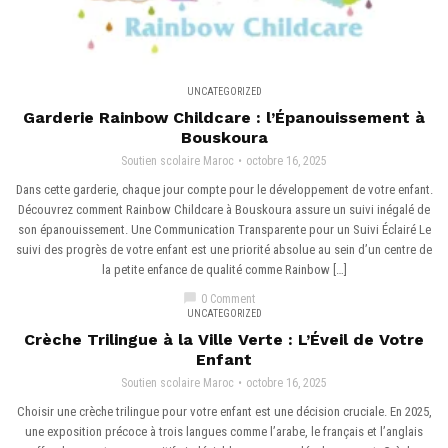
UNCATEGORIZED
Garderie Rainbow Childcare : l’Épanouissement à
Bouskoura
Soutien scolaire Maroc
octobre 16, 2025
Dans cette garderie, chaque jour compte pour le développement de votre enfant.
Découvrez comment Rainbow Childcare à Bouskoura assure un suivi inégalé de
son épanouissement. Une Communication Transparente pour un Suivi Éclairé Le
suivi des progrès de votre enfant est une priorité absolue au sein d’un centre de
la petite enfance de qualité comme Rainbow […]
chat_bubble
0 Comment
UNCATEGORIZED
Crèche Trilingue à la Ville Verte : L’Éveil de Votre
Enfant
Soutien scolaire Maroc
octobre 16, 2025
Choisir une crèche trilingue pour votre enfant est une décision cruciale. En 2025,
une exposition précoce à trois langues comme l’arabe, le français et l’anglais