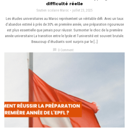
difficulté réelle
Soutien scolaire Maroc
juillet 23, 2025
Les études universitaires au Maroc représentent un véritable défi. Avec un taux
d’abandon estimé à près de 30% en première année, une préparation rigoureuse
est plus essentielle que jamais pour réussir. Surmonter le choc de la première
année universitaire La transition entre le lycée et l’université est souvent brutale.
Beaucoup d’étudiants sont surpris par le […]
chat_bubble
0 Comment