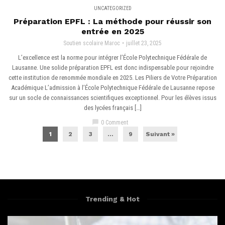
UNCATEGORIZED
Préparation EPFL : La méthode pour réussir son
entrée en 2025
Soutien scolaire Maroc
juillet 23, 2025
L’excellence est la norme pour intégrer l’École Polytechnique Fédérale de
Lausanne. Une solide préparation EPFL est donc indispensable pour rejoindre
cette institution de renommée mondiale en 2025. Les Piliers de Votre Préparation
Académique L’admission à l’École Polytechnique Fédérale de Lausanne repose
sur un socle de connaissances scientifiques exceptionnel. Pour les élèves issus
des lycées français […]
chat_bubble
0 Comment
1
2
3
…
9
Suivant »
Trending & Hot