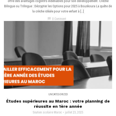
offre des avantages cognitifs indéniables pour son développement. Crèche
Bilingue ou Trilingue : Décrypter les Options pour 2025 à Bouskoura La quête de
la crèche idéale pour votre enfant à […]
chat_bubble
0 Comment
UNCATEGORIZED
Études supérieures au Maroc : votre planning de
réussite en 1ère année
Soutien scolaire Maroc
juillet 23, 2025