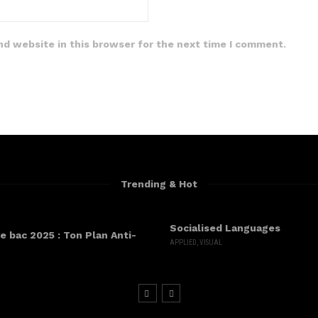
nd website in this browser for the next time I comment.
Trending & Hot
Socialised Languages
e bac 2025 : Ton Plan Anti-
APPLIED
,
VISUAL