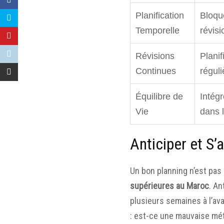
Planification
Bloqu
Temporelle
révis
Révisions
Planif
Continues
régul
Équilibre de
Intégr
Vie
dans 
Anticiper et S
Un bon planning n’est pas 
supérieures au Maroc
. An
plusieurs semaines à l’ava
: est-ce une mauvaise mét