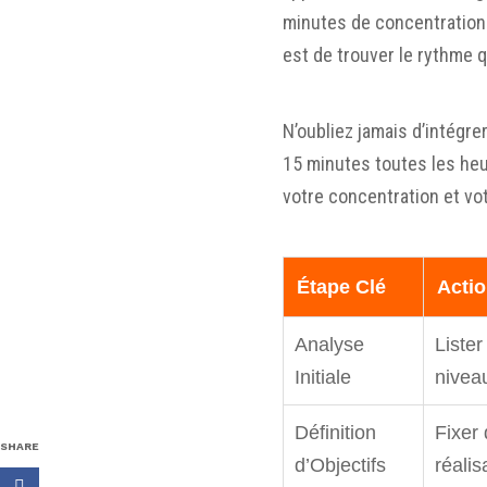
minutes de concentration 
est de trouver le rythme 
N’oubliez jamais d’intégr
15 minutes toutes les heu
votre concentration et vot
Étape Clé
Acti
Analyse
Lister
Initiale
niveau
Définition
Fixer
SHARE
d’Objectifs
réali