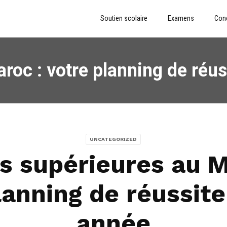
Soutien scolaire
Examens
Con
roc : votre planning de réu
UNCATEGORIZED
s supérieures au M
lanning de réussite
année