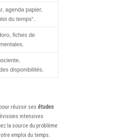
r, agenda papier,
ploi du temps”.
ro, fiches de
 mentales.
nsciente,
es disponibilités.
e pour réussir ses
études
évisions intensives
fiez la source du problème
votre emploi du temps.