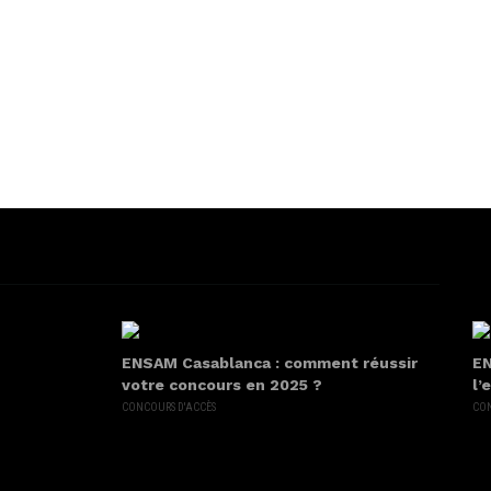
ENSAM Casablanca : comment réussir
EN
votre concours en 2025 ?
l’
CONCOURS D'ACCÈS
CON