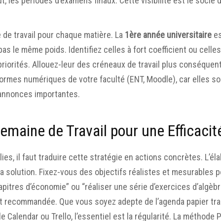
, les périodes d’examens finaux. Cette visibilité est le socle d
e de travail pour chaque matière. La
1ère année universitaire
es
pas le même poids. Identifiez celles à fort coefficient ou cell
priorités. Allouez-leur des créneaux de travail plus conséquen
ormes numériques de votre faculté (ENT, Moodle), car elles so
 annonces importantes.
Semaine de Travail pour une Efficaci
lies, il faut traduire cette stratégie en actions concrètes. L’é
 solution. Fixez-vous des objectifs réalistes et mesurables 
res d’économie” ou “réaliser une série d’exercices d’algèbre”.
nt recommandée. Que vous soyez adepte de l’agenda papier tra
 Calendar ou Trello, l’essentiel est la régularité. La méthode