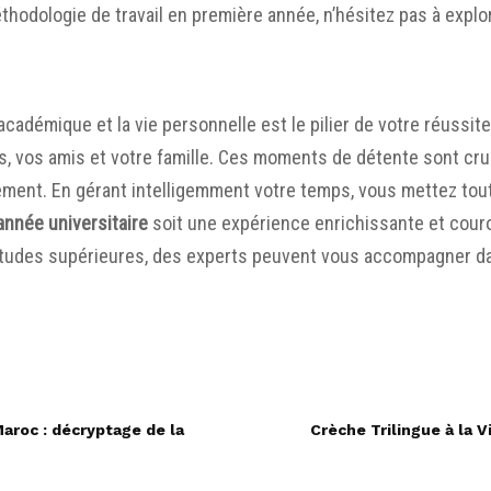
thodologie de travail en première année
, n’hésitez pas à expl
il académique et la vie personnelle est le pilier de votre réuss
es, vos amis et votre famille. Ces moments de détente sont cr
isement. En gérant intelligemment votre temps, vous mettez to
année universitaire
soit une expérience enrichissante et cou
études supérieures
, des experts peuvent vous accompagner da
Maroc : décryptage de la
Crèche Trilingue à la Vi